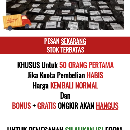
PESAN 
SEKARANG
STOK TERBATAS
KHUSUS
 Untuk
 50 ORANG PERTAMA
Jika Kuota Pembelian 
HABIS
Harga
KEMBALI NORMAL
Dan
BONUS
 + 
GRATIS
 ONGKIR AKAN 
HANGUS