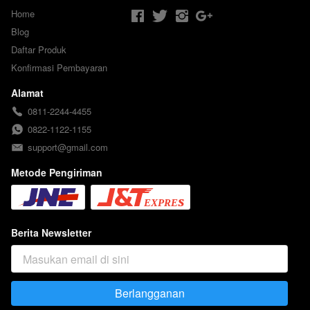
Home
Blog
Daftar Produk
Konfirmasi Pembayaran
Alamat
0811-2244-4455
0822-1122-1155
support@gmail.com
Metode Pengiriman
Berita Newsletter
Berlangganan
`