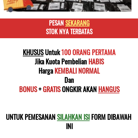
PESAN 
SEKARANG
STOK NYA TERBATAS
KHUSUS
 Untuk
 100 ORANG PERTAMA
Jika Kuota Pembelian 
HABIS
Harga
KEMBALI NORMAL
Dan
BONUS
 + 
GRATIS
 ONGKIR AKAN 
HANGUS
UNTUK PEMESANAN 
SILAHKAN ISI
 FORM DIBAWAH 
INI