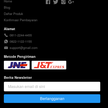
Home
Blog
Daftar Produk
Konfirmasi Pembayaran
Alamat
0811-2244-4455
0822-1122-1155
support@gmail.com
Metode Pengiriman
Berita Newsletter
Berlangganan
`