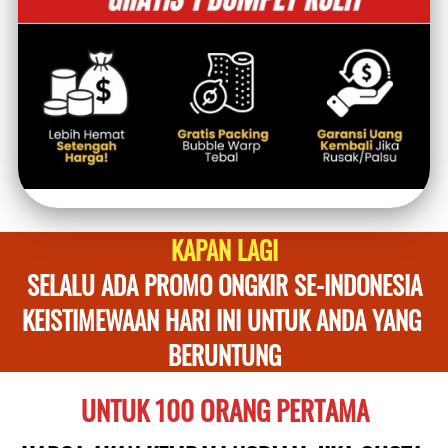
KAPAN LAGI
SELALU ADA PROMO ONGKIR SE-INDONESIA
KEISTIMEWAAN HARI INI UNTUK ANDA YANG 
BERUNTUNG
UNTUK 100 ORANG PERTAMA