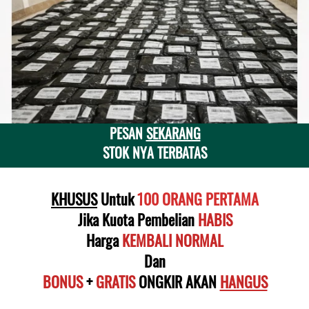
PESAN 
SEKARANG
STOK NYA TERBATAS
KHUSUS
 Untuk
 100 ORANG PERTAMA
Jika Kuota Pembelian 
HABIS
Harga
KEMBALI NORMAL
Dan
BONUS
 + 
GRATIS
 ONGKIR AKAN 
HANGUS