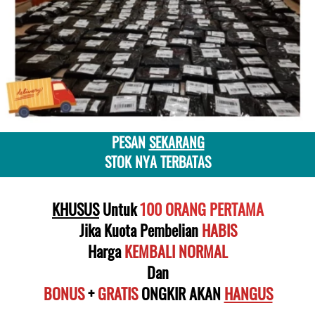
PESAN 
SEKARANG
STOK NYA TERBATAS
KHUSUS
 Untuk
 100 ORANG PERTAMA
Jika Kuota Pembelian 
HABIS
Harga
KEMBALI NORMAL
Dan
BONUS
 + 
GRATIS
 ONGKIR AKAN 
HANGUS