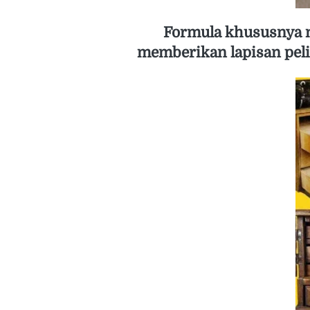
 Formula khususnya mampu menghilangkan noda, debu, dan goresan ringan, sekaligus 
memberikan lapisan peli